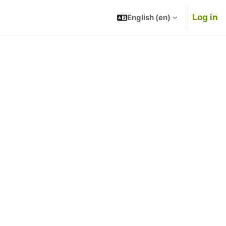
Log in
English ‎(en)‎